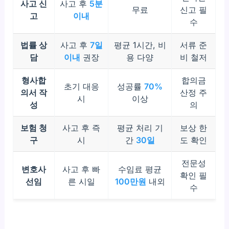
사고 신
사고 후
5분
무료
신고 필
고
이내
수
법률 상
사고 후
7일
평균 1시간, 비
서류 준
담
이내
권장
용 다양
비 철저
형사합
합의금
초기 대응
성공률
70%
의서 작
산정 주
시
이상
성
의
보험 청
사고 후 즉
평균 처리 기
보상 한
구
시
간
30일
도 확인
전문성
변호사
사고 후 빠
수임료 평균
확인 필
선임
른 시일
100만원
내외
수