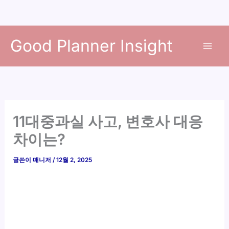
콘
Good Planner Insight
텐
츠
로
건
너
뛰
11대중과실 사고, 변호사 대응
기
차이는?
글쓴이
매니저
/
12월 2, 2025