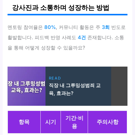
강사진과 소통하며 성장하는 방법
멘토링 참여율은
80%
, 커뮤니티 활동은 주
3회
빈도로
활발합니다. 피드백 반영 사례도
4건
존재합니다. 소통
을 통해 어떻게 성장할 수 있을까요?
READ
직장 내 그루밍성범죄 교
육, 효과는?
기간·비
항목
시기
주의사항
용