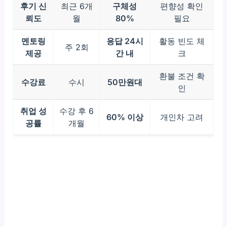
후기 신
최근 6개
구체성
편향성 확인
뢰도
월
80%
필요
멘토링
응답 24시
활동 빈도 체
주 2회
제공
간 내
크
환불 조건 확
수강료
수시
50만원대
인
취업 성
수강 후 6
60% 이상
개인차 고려
공률
개월