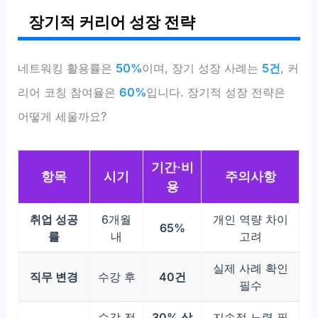
장기적 커리어 성장 전략
네트워킹 활용률은
50%
이며, 장기 성장 사례는
5건
, 커
리어 코칭 참여율은
60%
입니다. 장기적 성장 전략은
어떻게 세울까요?
기간·비
항목
시기
주의사항
용
취업 성공
6개월
개인 역량 차이
65%
률
내
고려
실제 사례 확인
직무 변경
수강 후
40건
필수
수강 전
30% 상
지속적 노력 필