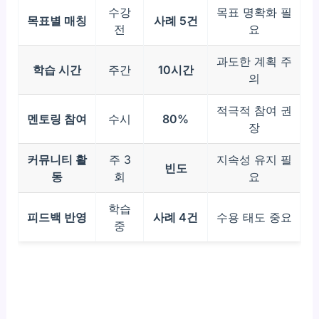
수강
목표 명확화 필
목표별 매칭
사례 5건
전
요
과도한 계획 주
학습 시간
주간
10시간
의
적극적 참여 권
멘토링 참여
수시
80%
장
커뮤니티 활
주 3
지속성 유지 필
빈도
동
회
요
학습
피드백 반영
사례 4건
수용 태도 중요
중