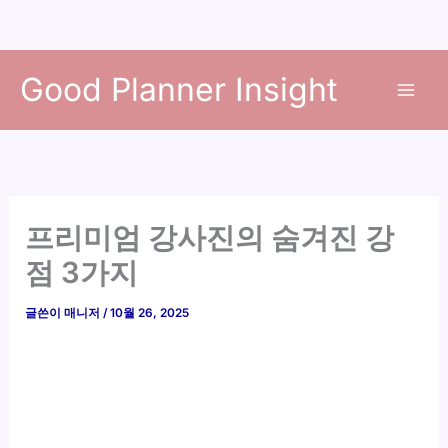
콘
Good Planner Insight
텐
츠
로
건
너
뛰
프리미엄 강사진의 숨겨진 강
기
점 3가지
글쓴이
매니저
/
10월 26, 2025