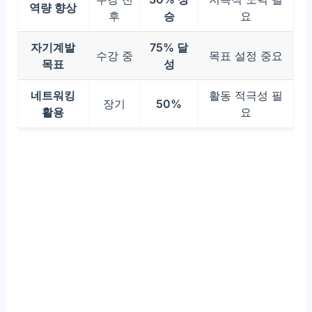
역량 향상
후
승
요
자기계발
75% 달
수강 중
목표 설정 중요
목표
성
네트워킹
활동 적극성 필
장기
50%
활용
요