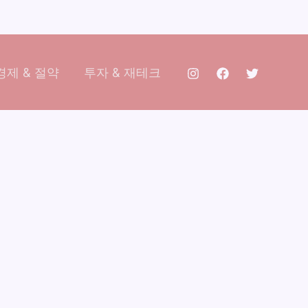
제 & 절약
투자 & 재테크