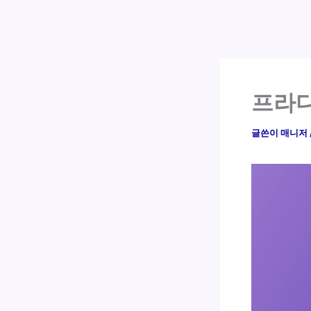
프라다
글쓴이
매니저