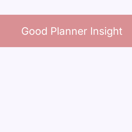
콘
텐
Good Planner Insight
츠
로
건
너
뛰
기