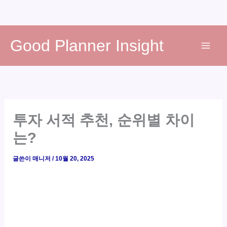
콘
Good Planner Insight
텐
츠
로
건
너
뛰
투자 서적 추천, 순위별 차이
기
는?
글쓴이
매니저
/
10월 20, 2025