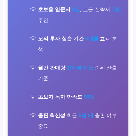
초보용 입문서
5권
, 고급 전략서
7권
추천
모의 투자 실습 기간
3개월
효과 분
석
월간 판매량
1만 권 이상
순위 산출
기준
초보자 독자 만족도
90%
출판 최신성
최근
5년 내
출판 여부
중요