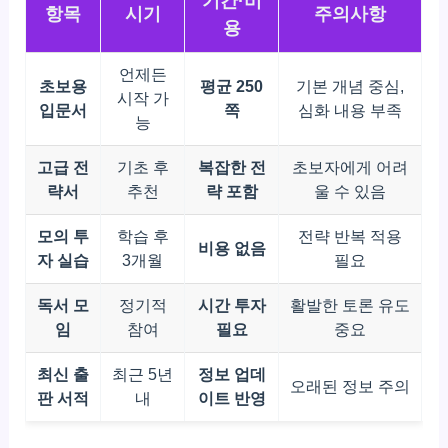
기간·비
항목
시기
주의사항
용
언제든
초보용
평균 250
기본 개념 중심,
시작 가
입문서
쪽
심화 내용 부족
능
고급 전
기초 후
복잡한 전
초보자에게 어려
략서
추천
략 포함
울 수 있음
모의 투
학습 후
전략 반복 적용
비용 없음
자 실습
3개월
필요
독서 모
정기적
시간 투자
활발한 토론 유도
임
참여
필요
중요
최신 출
최근 5년
정보 업데
오래된 정보 주의
판 서적
내
이트 반영