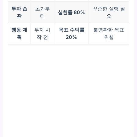
투자 습
초기부
꾸준한 실행 필
실천률 80%
관
터
요
행동 계
투자 시
목표 수익률
불명확한 목표
획
작 전
20%
위험