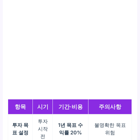
항목
시기
기간·비용
주의사항
투자
투자 목
1년 목표 수
불명확한 목표
시작
표 설정
익률 20%
위험
전