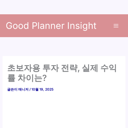
콘
Good Planner Insight
텐
츠
로
건
너
뛰
초보자용 투자 전략, 실제 수익
기
률 차이는?
글쓴이
매니저
/
10월 19, 2025