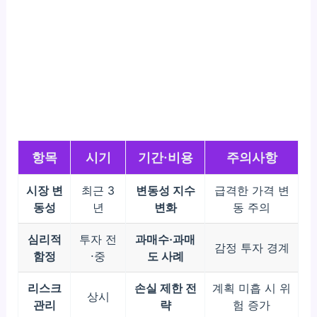
항목
시기
기간·비용
주의사항
시장 변
최근 3
변동성 지수
급격한 가격 변
동성
년
변화
동 주의
심리적
투자 전
과매수·과매
감정 투자 경계
함정
·중
도 사례
리스크
손실 제한 전
계획 미흡 시 위
상시
관리
략
험 증가