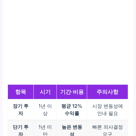
항목
시기
기간·비용
주의사항
장기 투
1년 이
평균 12%
시장 변동성에
자
상
수익률
인내 필요
단기 투
1년 미
높은 변동
빠른 의사결정
자
만
성
요구