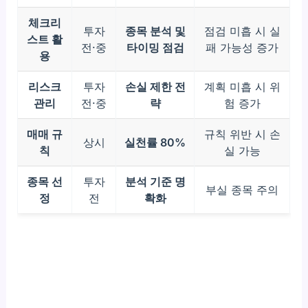
체크리
투자
종목 분석 및
점검 미흡 시 실
스트 활
전·중
타이밍 점검
패 가능성 증가
용
리스크
투자
손실 제한 전
계획 미흡 시 위
관리
전·중
략
험 증가
매매 규
규칙 위반 시 손
상시
실천률 80%
칙
실 가능
종목 선
투자
분석 기준 명
부실 종목 주의
정
전
확화