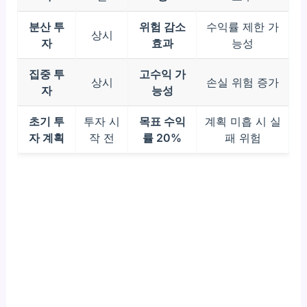
분산 투
위험 감소
수익률 제한 가
상시
자
효과
능성
집중 투
고수익 가
상시
손실 위험 증가
자
능성
초기 투
투자 시
목표 수익
계획 미흡 시 실
자 계획
작 전
률 20%
패 위험