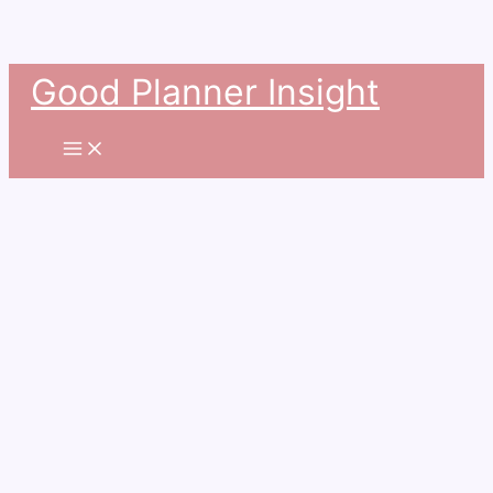
콘
Good Planner Insight
텐
츠
로
건
너
뛰
기