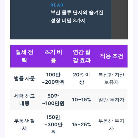
READ
부산 물류 단지의 숨겨진
성장 비밀 3가지
절세 전
초기 비
연간 절
적용 조건
략
용
감 효과
100만
20% 이
복잡한 자산
법률 자문
~200만원
상
보유자
세금 신고
50만
10~15%
일반 투자자
대행
~100만원
150만
부동산 절
부동산 투자
~300만
15~25%
세
자
원