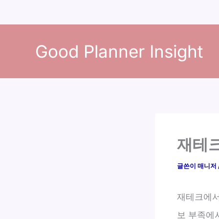
콘
텐
Good Planner Insight
츠
로
건
너
뛰
기
재테크
글쓴이
매니저
재테크에서
보 부족에