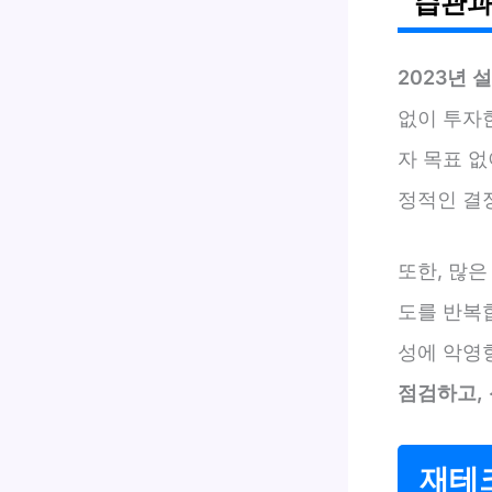
습관과
2023년 
없이 투자
자 목표 
정적인 결
또한, 많
도를 반복
성에 악영
점검하고,
재테크