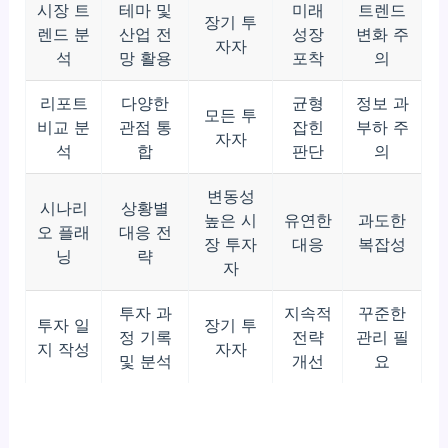
시장 트
테마 및
미래
트렌드
장기 투
렌드 분
산업 전
성장
변화 주
자자
석
망 활용
포착
의
리포트
다양한
균형
정보 과
모든 투
비교 분
관점 통
잡힌
부하 주
자자
석
합
판단
의
변동성
시나리
상황별
높은 시
유연한
과도한
오 플래
대응 전
장 투자
대응
복잡성
닝
략
자
투자 과
지속적
꾸준한
투자 일
장기 투
정 기록
전략
관리 필
지 작성
자자
및 분석
개선
요