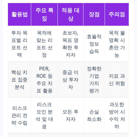
주요 특
적용 대
활용법
장점
주의점
징
상
투자 목
목적에
초보자,
목적 불
효율적
표별 리
맞는 리
목표 명
명확 시
정보
포트 선
포트 선
확한 투
혼란 가
습득
택
정
자자
능
PER,
정확한
핵심 지
중급 이
ROE 등
기업
지표 과
표 집중
상 투자
주요 지
가치
신 위험
분석
자
표 활용
평가
리스크
과도한
리스크
요인 분
모든 투
손실
방어 시
관리 전
석 및 대
자자
최소화
수익 저
략 수립
응
하