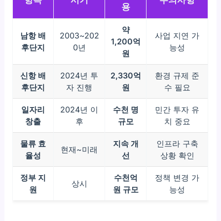
용
약
남항 배
2003~202
사업 지연 가
1,200억
후단지
0년
능성
원
신항 배
2024년 투
2,330억
환경 규제 준
후단지
자 진행
원
수 필요
일자리
2024년 이
수천 명
민간 투자 유
창출
후
규모
치 중요
물류 효
지속 개
인프라 구축
현재~미래
율성
선
상황 확인
정부 지
수천억
정책 변경 가
상시
원
원 규모
능성