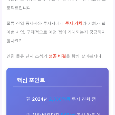
로젝트입니다.
물류 산업 종사자와 투자자에게
투자 가치
와 기회가 될
이번 사업, 구체적으로 어떤 점이 기대되는지 궁금하지
않나요?
인천 물류 단지 조성의
성공 비결
을 함께 살펴봅시다.
핵심 포인트
2024년
2,330억원
투자 진행 중
신항 배후단지
94만㎡
조성 완료 예