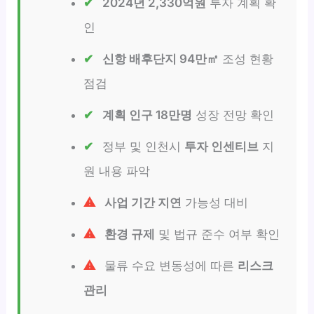
2024년 2,330억원
투자 계획 확
인
신항 배후단지 94만㎡
조성 현황
점검
계획 인구 18만명
성장 전망 확인
정부 및 인천시
투자 인센티브
지
원 내용 파악
사업 기간 지연
가능성 대비
환경 규제
및 법규 준수 여부 확인
물류 수요 변동성에 따른
리스크
관리