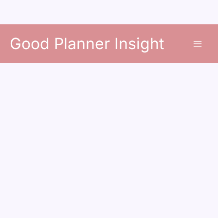
콘
Good Planner Insight
텐
츠
로
건
너
뛰
기