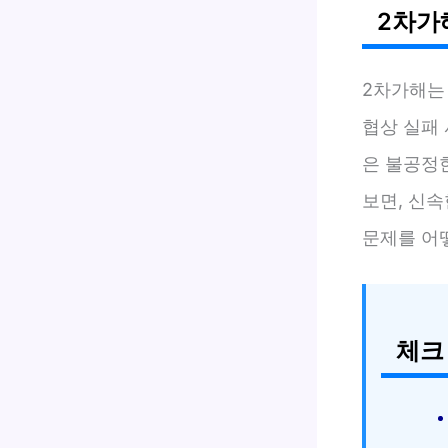
2차가
2차가해는
협상 실패
은 불공정
보면, 신속
문제를 어
체크