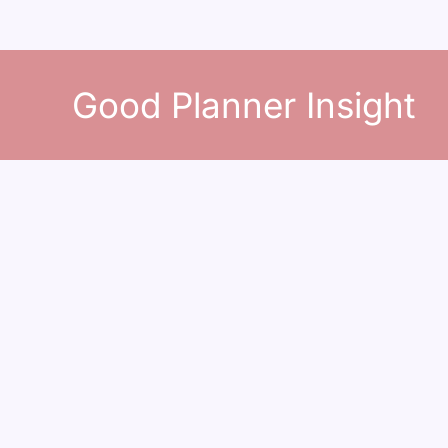
콘
텐
Good Planner Insight
츠
로
건
너
뛰
기