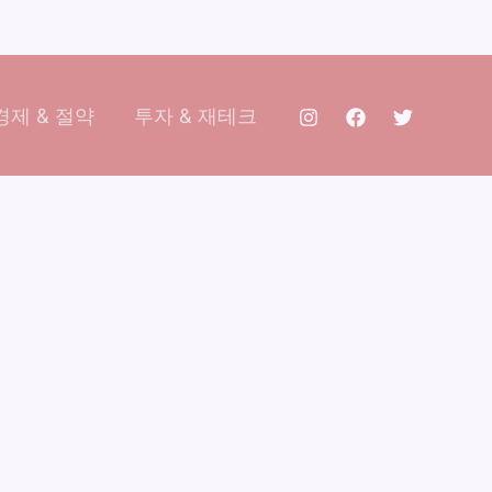
제 & 절약
투자 & 재테크