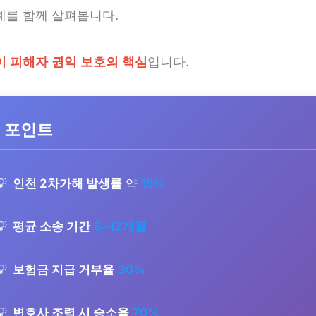
례를 함께 살펴봅니다.
이 피해자 권익 보호의 핵심
입니다.
 포인트
인천 2차가해 발생률
약
15%
평균 소송 기간
6~12개월
보험금 지급 거부율
30%
변호사 조력 시 승소율
70%