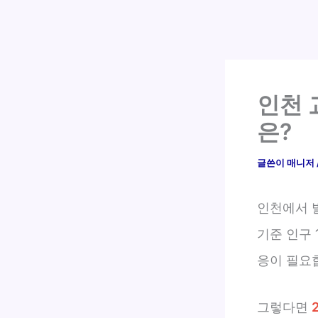
인천 
은?
글쓴이
매니저
인천에서 
기준 인구
응이 필요
그렇다면