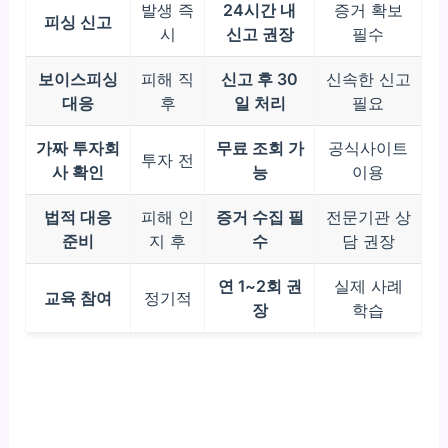
발생 즉
24시간 내
증거 확보
피싱 신고
시
신고 권장
필수
보이스피싱
피해 직
신고 후 30
신속한 신고
대응
후
일 처리
필요
가짜 투자회
무료 조회 가
공식사이트
투자 전
사 확인
능
이용
법적 대응
피해 인
증거 수집 필
전문기관 상
준비
지 후
수
담 권장
연 1~2회 권
실제 사례
교육 참여
정기적
장
학습