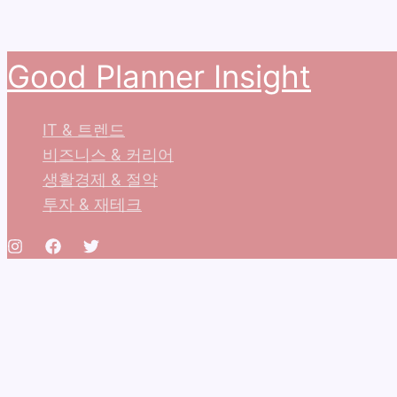
콘
Good Planner Insight
텐
츠
IT & 트렌드
로
비즈니스 & 커리어
건
생활경제 & 절약
너
투자 & 재테크
뛰
기