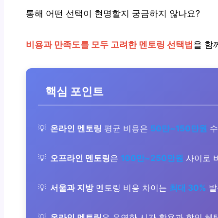
통해 어떤 선택이 현명할지 궁금하지 않나요?
비용과 만족도를 모두 고려한 멘토링 선택법
을 함
핵심 포인트
온라인 멘토링
평균 비용은
50만~150만원
수
오프라인 멘토링
은
100만~250만원
사이로 비
서울과 지방
멘토링 비용 차이는
최대 30%
발
온라인 멘토링
은 유연한 시간 활용과 할인 혜