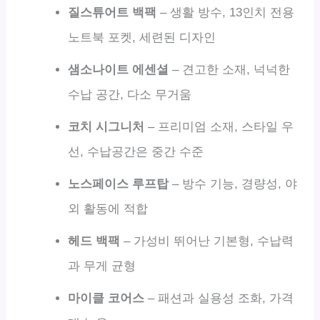
질스튜어트 백팩
– 생활 방수, 13인치 전용
노트북 포켓, 세련된 디자인
샘소나이트 에센셜
– 견고한 소재, 넉넉한
수납 공간, 다소 무거움
코치 시그니처
– 프리미엄 소재, 스타일 우
선, 수납공간은 중간 수준
노스페이스 루프탑
– 방수 기능, 경량성, 야
외 활동에 적합
헤드 백팩
– 가성비 뛰어난 기본형, 수납력
과 무게 균형
마이클 코어스
– 패션과 실용성 조화, 가격