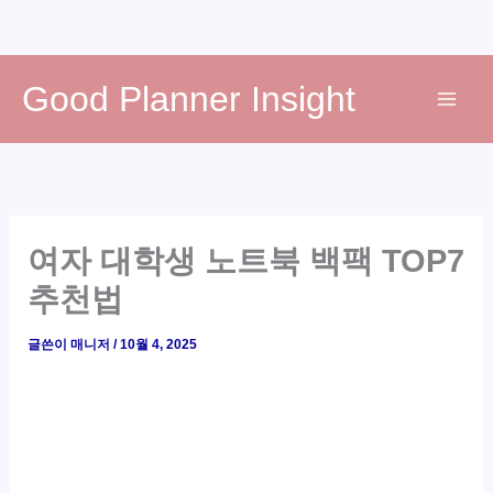
콘
Good Planner Insight
텐
츠
로
건
너
뛰
여자 대학생 노트북 백팩 TOP7
기
추천법
글쓴이
매니저
/
10월 4, 2025