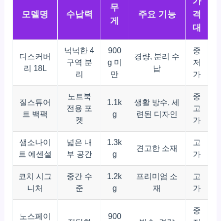
가
무
모델명
수납력
주요 기능
격
게
대
넉넉한 4
900
중
디스커버
경량, 분리 수
구역 분
g 미
저
리 18L
납
리
만
가
노트북
중
질스튜어
1.1k
생활 방수, 세
전용 포
고
트 백팩
g
련된 디자인
켓
가
샘소나이
넓은 내
1.3k
고
견고한 소재
트 에센셜
부 공간
g
가
코치 시그
중간 수
1.2k
프리미엄 소
고
니처
준
g
재
가
중
노스페이
900