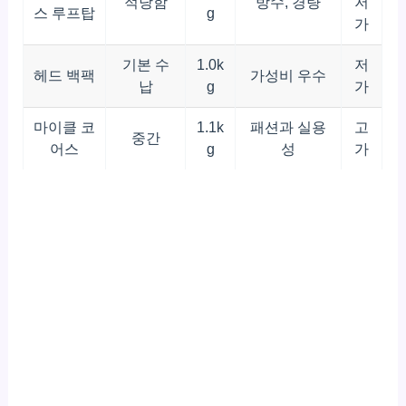
적당함
방수, 경량
저
스 루프탑
g
가
기본 수
1.0k
저
헤드 백팩
가성비 우수
납
g
가
마이클 코
1.1k
패션과 실용
고
중간
어스
g
성
가