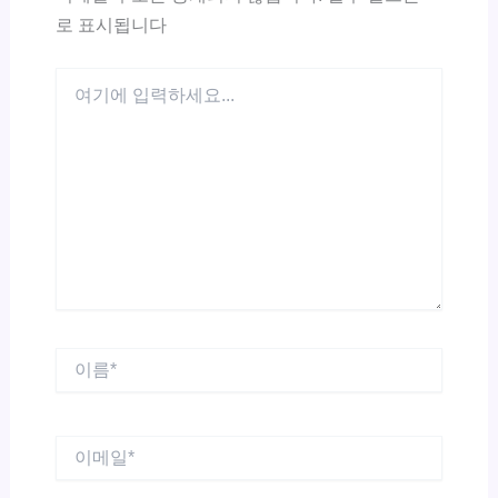
로 표시됩니다
여
기
에
입
력
하
세
요...
이
름
*
이
메
일