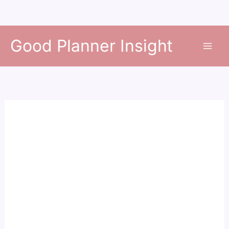
콘
Good Planner Insight
텐
츠
로
건
너
뛰
기