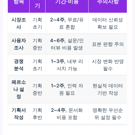
항목
기간·비용
주의사항
기
시장조
기획
2~4주
, 무료/유
데이터 신뢰성
사
초기
료 혼합
확보 필요
사용자
기획
4~6주
, 설문/인
표본 편향 주의
조사
중반
터뷰 비용 발생
경쟁
기획
1~3주
, 내부 리
시장 변화 반영
분석
초기
서치 가능
필수
페르소
기획
1~2주
, 인력 자
현실적 데이터
나 설
중반
원 필요
기반 작성
정
기획서
기획
2~4주
, 문서화
명확한 우선순
작성
후반
비용 포함
위 설정 필수