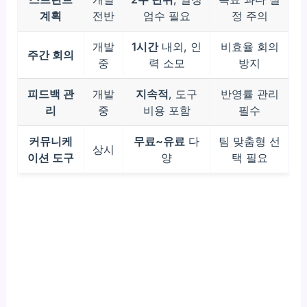
계획
전반
엄수 필요
정 주의
개발
1시간
내외, 인
비효율 회의
주간 회의
중
력 소모
방지
피드백 관
개발
지속적
, 도구
반영률 관리
리
중
비용 포함
필수
커뮤니케
무료~유료
다
팀 맞춤형 선
상시
이션 도구
양
택 필요