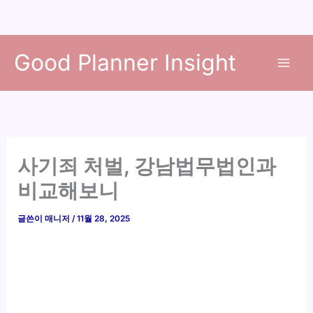
콘
Good Planner Insight
텐
츠
로
건
너
뛰
사기죄 처벌, 강남법무법인과
기
비교해보니
글쓴이
매니저
/
11월 28, 2025