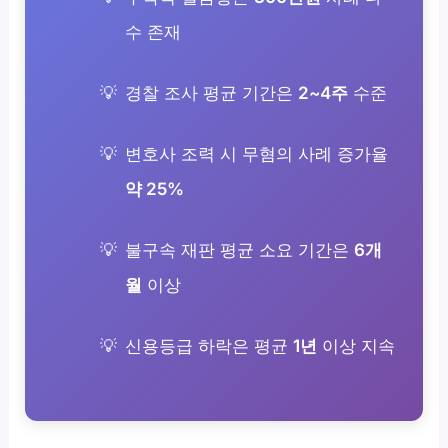
수 존재
경찰 조사 평균 기간은
2~4주
수준
변호사 조력 시 무혐의 사례 증가율
약 25%
불구속 재판 평균 소요 기간은
6개
월
이상
신용등급 하락은 평균
1년
이상 지속