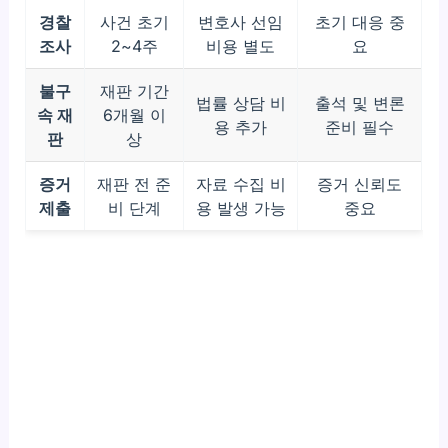
경찰
사건 초기
변호사 선임
초기 대응 중
조사
2~4주
비용 별도
요
불구
재판 기간
법률 상담 비
출석 및 변론
속 재
6개월 이
용 추가
준비 필수
판
상
증거
재판 전 준
자료 수집 비
증거 신뢰도
제출
비 단계
용 발생 가능
중요