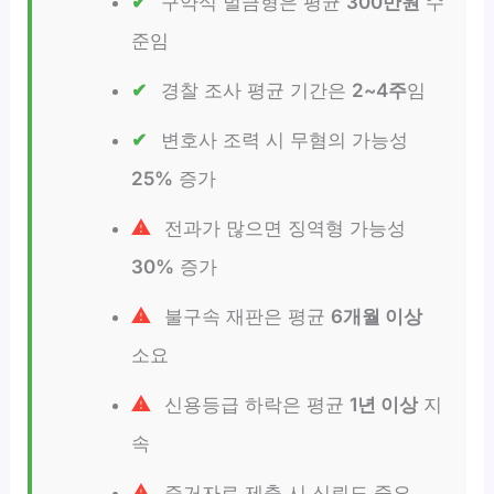
구약식 벌금형은 평균
300만원
수
준임
경찰 조사 평균 기간은
2~4주
임
변호사 조력 시 무혐의 가능성
25%
증가
전과가 많으면 징역형 가능성
30%
증가
불구속 재판은 평균
6개월 이상
소요
신용등급 하락은 평균
1년 이상
지
속
증거자료 제출 시 신뢰도 중요