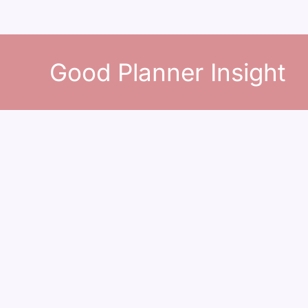
콘
텐
Good Planner Insight
츠
로
건
너
뛰
기