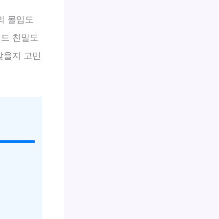
의 몰입도
랜드 친밀도
맞을지 고민