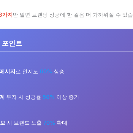
3가지
만 알면 브랜딩 성공에 한 걸음 더 가까워질 수 있습
 포인트
 메시지
로 인지도
60%
상승
단계
투자 시 성공률
50%
이상 증가
홍보
시 브랜드 노출
70%
확대