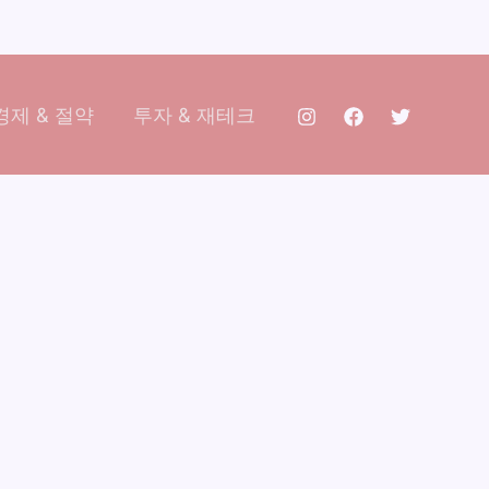
제 & 절약
투자 & 재테크