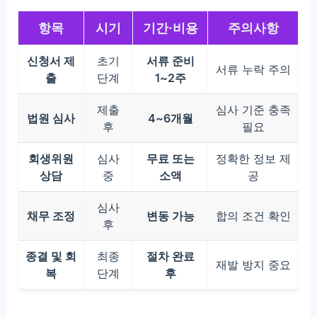
항목
시기
기간·비용
주의사항
신청서 제
초기
서류 준비
서류 누락 주의
출
단계
1~2주
제출
심사 기준 충족
법원 심사
4~6개월
후
필요
회생위원
심사
무료 또는
정확한 정보 제
상담
중
소액
공
심사
채무 조정
변동 가능
합의 조건 확인
후
종결 및 회
최종
절차 완료
재발 방지 중요
복
단계
후