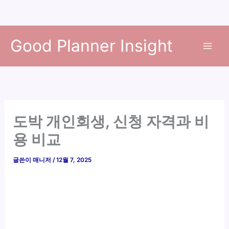
콘
Good Planner Insight
텐
츠
로
건
너
뛰
도박 개인회생, 신청 자격과 비
기
용 비교
글쓴이
매니저
/
12월 7, 2025