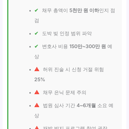
채무 총액이
5천만 원 이하
인지 점
검
도박 빚 인정 범위 파악
변호사 비용
150만~300만 원
예
상
허위 진술 시 신청 거절 위험
25%
채무 은닉 문제 주의
법원 심사 기간
4~6개월
소요 예
상
재발 방지 프로그램 참여 권장