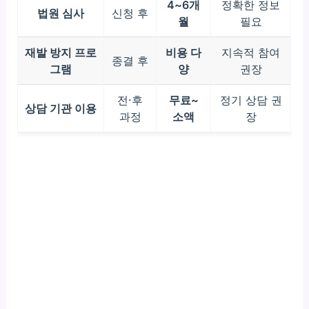
4~6개
정확한 정보
법원 심사
신청 후
월
필요
재발 방지 프로
비용 다
지속적 참여
종결 후
그램
양
권장
전·후
무료~
정기 상담 권
상담 기관 이용
과정
소액
장