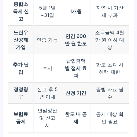
종합소
5월 1일
지연 시 가산
득세 신
1개월
~31일
세 부과
고
노란우
소득금액 4천
연간 600
산공제
연중 가능
만 원 이하 대
만 원 한도
가입
상
납입금액
추가 납
한도 초과 시
수시
별 절세 효
입
혜택 제한
과
경정청
신고 후 5
증빙 자료 필
신청 기간
구
년 이내
수
연말정산
보험료
한도 내 공
공제 대상 확
및 신고
공제
제
인 필요
시