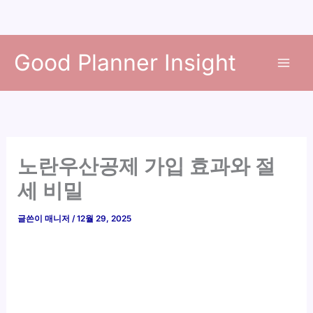
콘
Good Planner Insight
텐
츠
로
건
너
뛰
노란우산공제 가입 효과와 절
기
세 비밀
글쓴이
매니저
/
12월 29, 2025