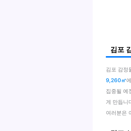
김포 
김포 감정
9,260㎡
에
집중될 예
게 만듭니
여러분은 