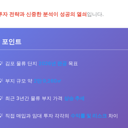
투자 전략과 신중한 분석이 성공의 열쇠
입니다.
 포인트
김포 물류 단지
2026년 완공
목표
부지 규모 약
2만 9,260㎡
최근 3년간 물류 부지 가격
상승 추세
직접 매입과 임대 투자 각각의
수익률 및 리스크
차이