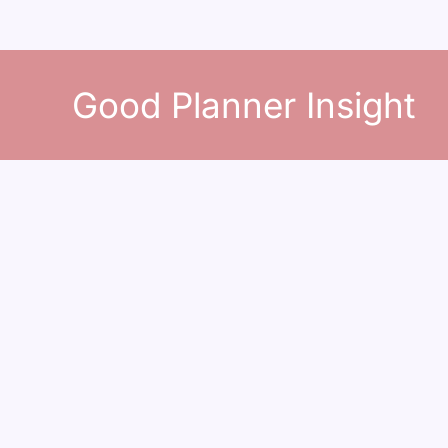
콘
텐
Good Planner Insight
츠
로
건
너
뛰
기