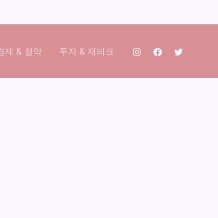
제 & 절약
투자 & 재테크