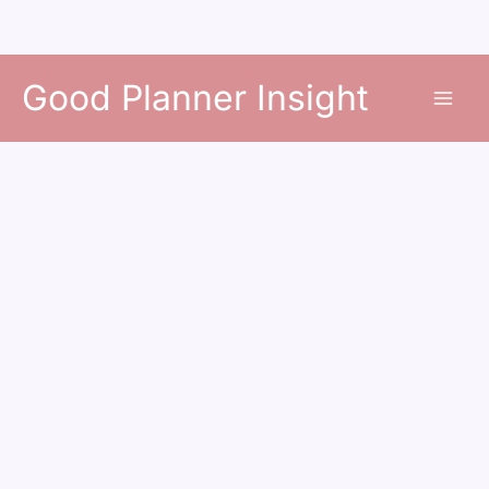
콘
Good Planner Insight
텐
츠
로
건
너
뛰
기