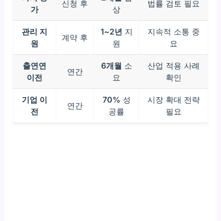
신청 후
법률 검토 필요
가
상
관리 지
1~2년
지
지속적 소통 중
계약 후
원
원
요
출연연
6개월
소
산업 적용 사례
연간
이전
요
확인
기업 이
70%
성
시장 확대 전략
연간
전
공률
필요