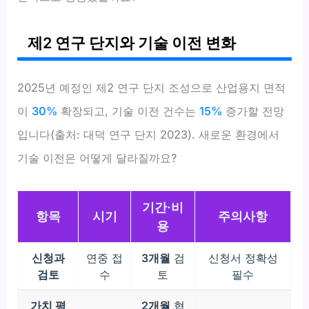
제2 연구 단지와 기술 이전 변화
2025년 예정인 제2 연구 단지 조성으로 산업용지 면적
이
30%
확장되고, 기술 이전 건수는
15%
증가할 전망
입니다(출처: 대덕 연구 단지 2023). 새로운 환경에서
기술 이전은 어떻게 달라질까요?
기간·비
항목
시기
주의사항
용
신청과
연중 접
3개월
검
신청서 정확성
검토
수
토
필수
가치 평
2개월
협