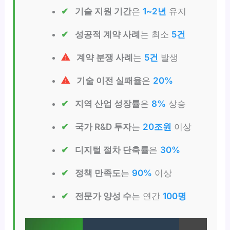
기술 지원 기간
은
1~2년
유지
성공적 계약 사례
는 최소
5건
계약 분쟁 사례
는
5건
발생
기술 이전 실패율
은
20%
지역 산업 성장률
은
8%
상승
국가 R&D 투자
는
20조원
이상
디지털 절차 단축률
은
30%
정책 만족도
는
90%
이상
전문가 양성 수
는 연간
100명