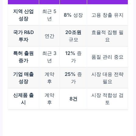
지역 산업
최근 5
8%
성장
고용 창출 유지
성장
년
국가 R&D
20조원
효율적 집행 필
연간
투자
규모
요
특허 출원
최근 3
12%
증
품질 관리 중요
증가
년
가
기업 매출
계약
25%
증
시장 대응 전략
성장
후
가
필요
신제품 출
계약
시장 적합성 검
8건
시
후
토