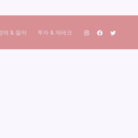
제 & 절약
투자 & 재테크