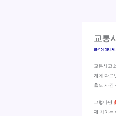
교통사
글쓴이
매니저
교통사고
계에 따르
율도 사건
그렇다면
제 차이는