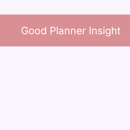
콘
텐
Good Planner Insight
츠
로
건
너
뛰
기