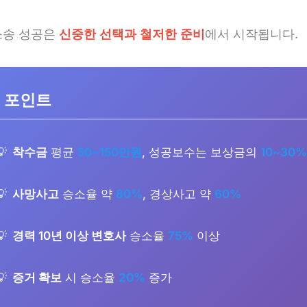
송 성공은
신중한 선택과 철저한 준비
에서 시작됩니다.
 포인트
착수금
평균
50~150만원
, 성공보수는 보상금의
10~30%
사망사고
승소율 약
80%
, 경상사고 약
60%
경력 10년 이상 변호사
승소율
75%
이상
증거 확보
시 승소율
20%
증가