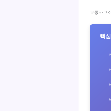
교통사고소
핵심