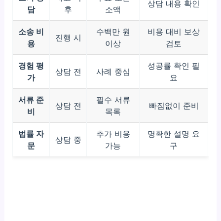
상담 내용 확인
담
후
소액
소송 비
수백만 원
비용 대비 보상
진행 시
용
이상
검토
경험 평
성공률 확인 필
상담 전
사례 중심
가
요
서류 준
필수 서류
상담 전
빠짐없이 준비
비
목록
법률 자
추가 비용
명확한 설명 요
상담 중
문
가능
구