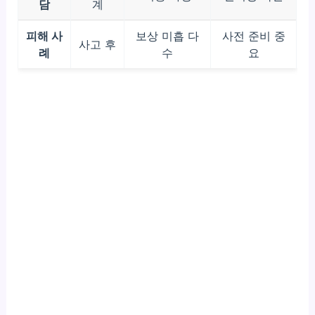
담
계
피해 사
보상 미흡 다
사전 준비 중
사고 후
례
수
요