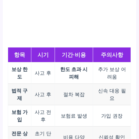
항목
시기
기간·비용
주의사항
보상 한
한도 초과 시
추가 보상 어
사고 후
도
피해
려움
법적 구
신속 대응 필
사고 후
절차 복잡
제
요
보험 가
사고 전
보험료 발생
가입 권장
입
후
전문 상
초기 단
비용 다양
신뢰성 확인