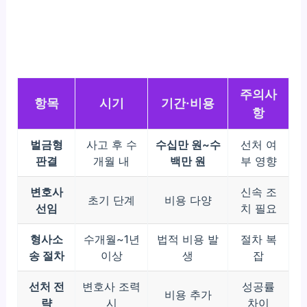
주의사
항목
시기
기간·비용
항
벌금형
사고 후 수
수십만 원~수
선처 여
판결
개월 내
백만 원
부 영향
변호사
신속 조
초기 단계
비용 다양
선임
치 필요
형사소
수개월~1년
법적 비용 발
절차 복
송 절차
이상
생
잡
선처 전
변호사 조력
성공률
비용 추가
략
시
차이