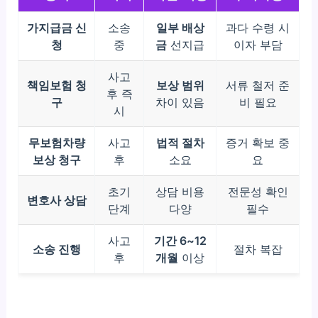
가지급금 신
소송
일부 배상
과다 수령 시
청
중
금
선지급
이자 부담
사고
책임보험 청
보상 범위
서류 철저 준
후 즉
구
차이 있음
비 필요
시
무보험차량
사고
법적 절차
증거 확보 중
보상 청구
후
소요
요
초기
상담 비용
전문성 확인
변호사 상담
단계
다양
필수
사고
기간 6~12
소송 진행
절차 복잡
후
개월
이상