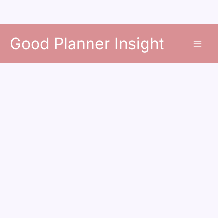
콘
Good Planner Insight
텐
츠
로
건
너
뛰
기