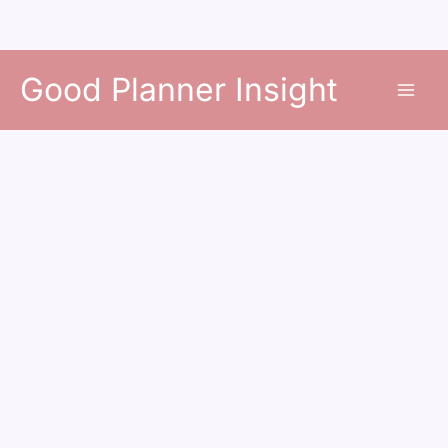
콘
Good Planner Insight
텐
츠
로
건
너
뛰
기