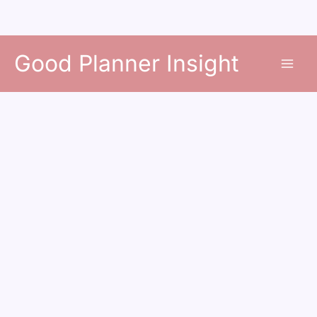
콘
Good Planner Insight
텐
츠
로
건
너
뛰
기