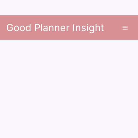
콘
Good Planner Insight
텐
츠
로
건
너
뛰
기