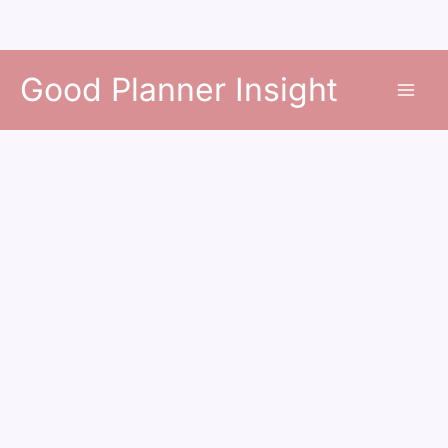
콘
Good Planner Insight
텐
츠
로
건
너
뛰
기