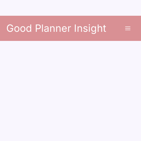
콘
Good Planner Insight
텐
츠
로
건
너
뛰
기