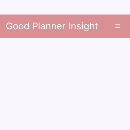
콘
Good Planner Insight
텐
츠
로
건
너
뛰
기