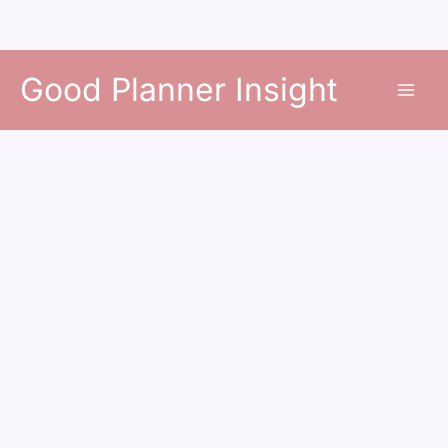
콘
Good Planner Insight
텐
츠
로
건
너
뛰
기