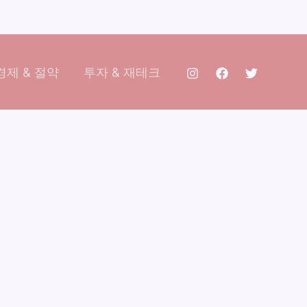
제 & 절약
투자 & 재테크