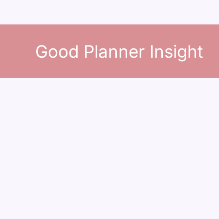
콘
텐
Good Planner Insight
츠
로
건
너
뛰
기