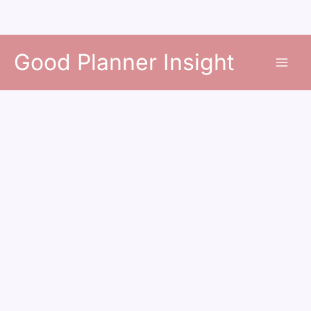
콘
Good Planner Insight
텐
츠
로
건
너
뛰
기