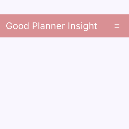
콘
Good Planner Insight
텐
츠
로
건
너
뛰
기