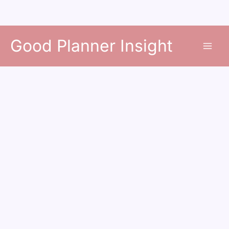
콘
Good Planner Insight
텐
츠
로
건
너
뛰
기