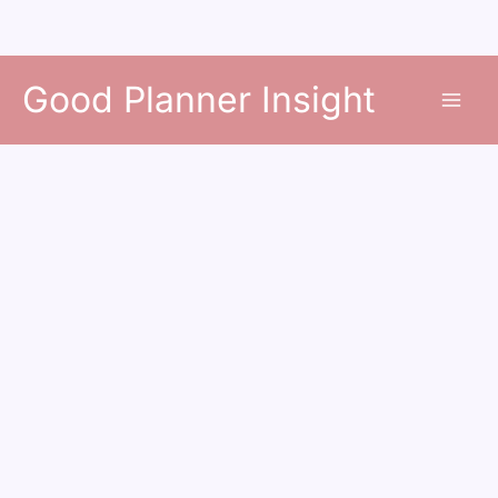
콘
Good Planner Insight
텐
츠
로
건
너
뛰
기