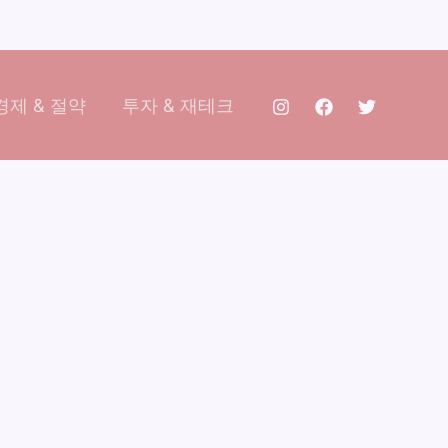
제 & 절약
투자 & 재테크