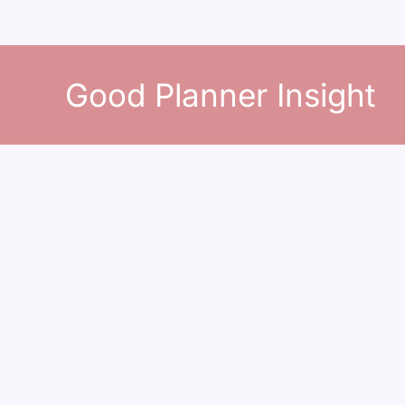
콘
텐
Good Planner Insight
츠
로
건
너
뛰
기