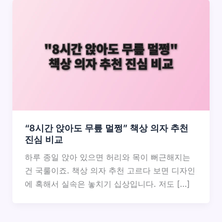
“8시간 앉아도 무릎 멀쩡” 책상 의자 추천
진심 비교
하루 종일 앉아 있으면 허리와 목이 뻐근해지는
건 국룰이죠. 책상 의자 추천 고르다 보면 디자인
에 혹해서 실속은 놓치기 십상입니다. 저도 […]