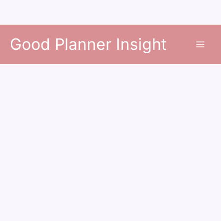
콘
Good Planner Insight
텐
츠
로
건
너
뛰
기