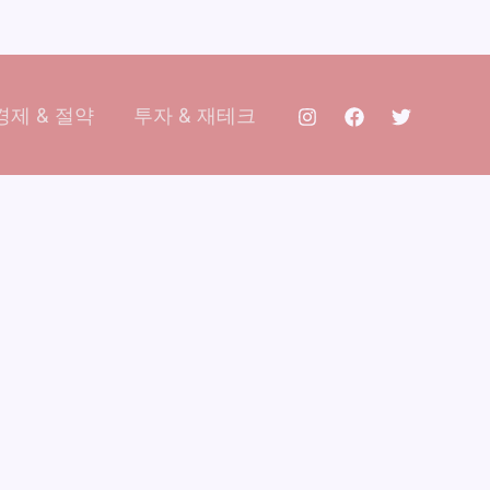
제 & 절약
투자 & 재테크