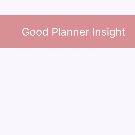
콘
텐
Good Planner Insight
츠
로
건
너
뛰
기