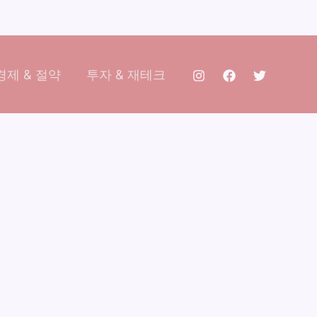
제 & 절약
투자 & 재테크