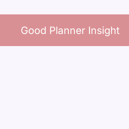
콘
텐
Good Planner Insight
츠
로
건
너
뛰
기