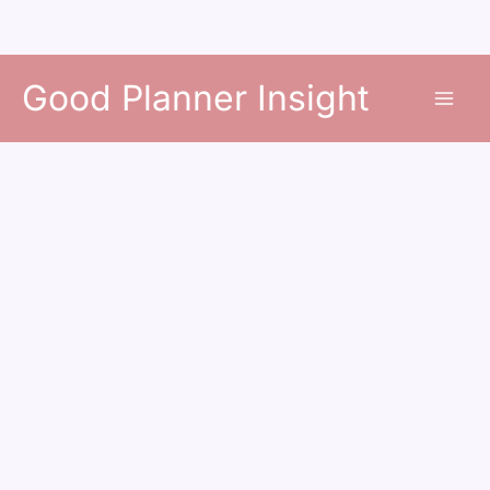
콘
Good Planner Insight
텐
츠
로
건
너
뛰
기