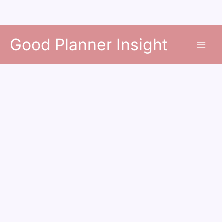
콘
Good Planner Insight
텐
츠
로
건
너
뛰
기