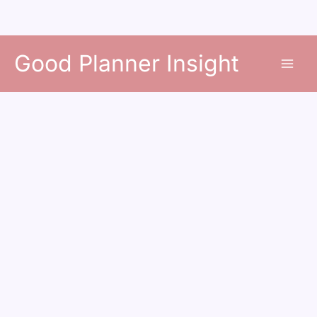
콘
Good Planner Insight
텐
츠
로
건
너
뛰
기