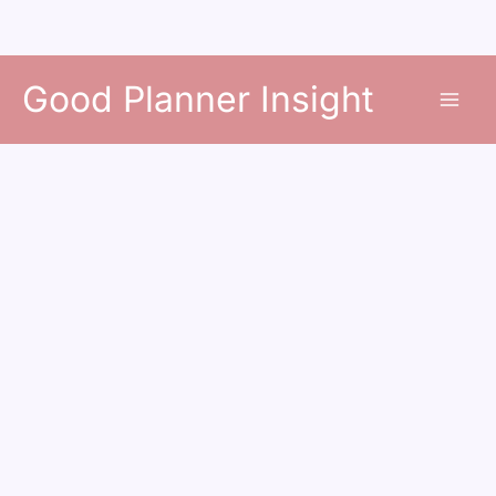
콘
Good Planner Insight
텐
츠
로
건
너
뛰
기