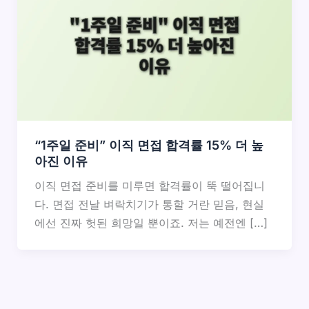
“1주일 준비” 이직 면접 합격률 15% 더 높
아진 이유
이직 면접 준비를 미루면 합격률이 뚝 떨어집니
다. 면접 전날 벼락치기가 통할 거란 믿음, 현실
에선 진짜 헛된 희망일 뿐이죠. 저는 예전엔 […]