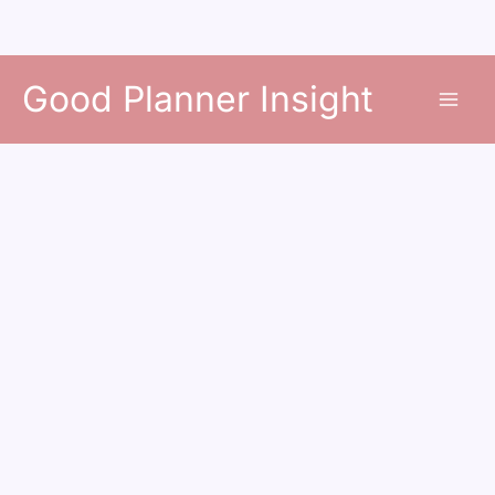
콘
Good Planner Insight
텐
츠
로
건
너
뛰
기