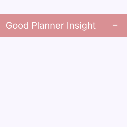
콘
Good Planner Insight
텐
츠
로
건
너
뛰
기