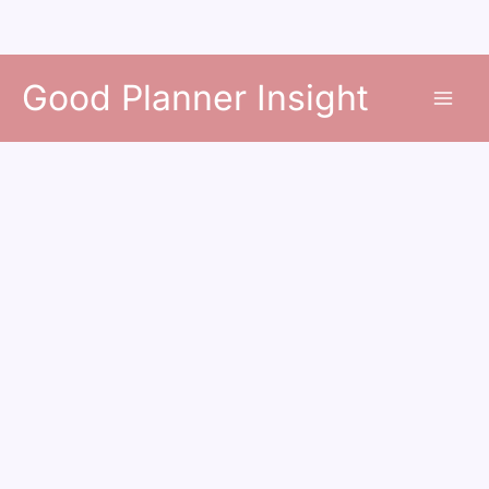
콘
Good Planner Insight
텐
츠
로
건
너
뛰
기