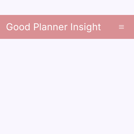
콘
Good Planner Insight
텐
츠
로
건
너
뛰
기