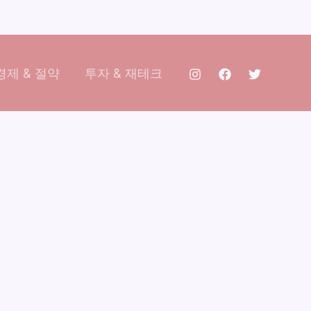
제 & 절약
투자 & 재테크