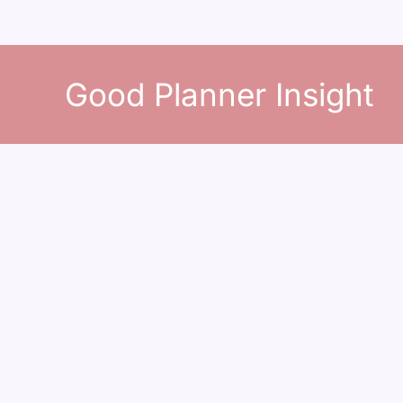
콘
텐
Good Planner Insight
츠
로
건
너
뛰
기