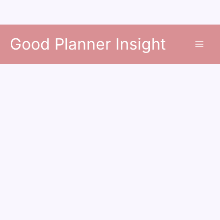
콘
Good Planner Insight
텐
츠
로
건
너
뛰
기