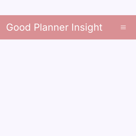
콘
Good Planner Insight
텐
츠
로
건
너
뛰
기